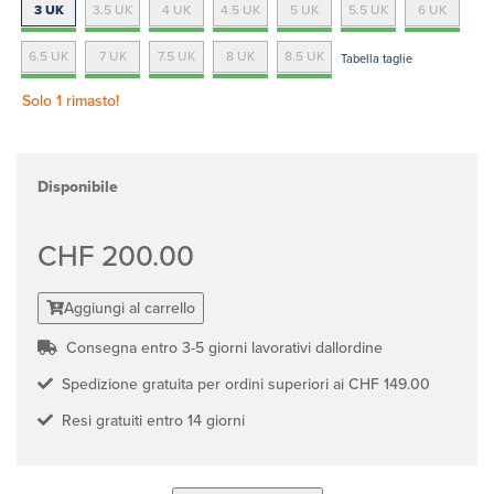
3 UK
3.5 UK
4 UK
4.5 UK
5 UK
5.5 UK
6 UK
6.5 UK
7 UK
7.5 UK
8 UK
8.5 UK
Tabella taglie
Solo 1 rimasto!
Disponibile
CHF 200.00
Aggiungi al carrello
Consegna entro 3-5 giorni lavorativi dallordine
Spedizione gratuita per ordini superiori ai CHF 149.00
Resi gratuiti entro 14 giorni