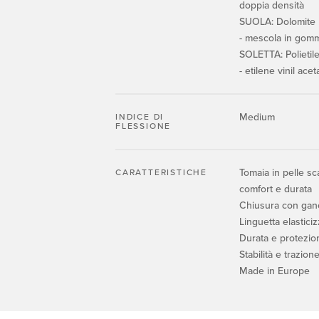
doppia densità
SUOLA: Dolomite b
- mescola in go
SOLETTA: Polietile
- etilene vinil ace
Medium
INDICE DI
FLESSIONE
Tomaia in pelle sc
CARATTERISTICHE
comfort e durata
Chiusura con ganci
Linguetta elasticiz
Durata e protezio
Stabilità e trazion
Made in Europe