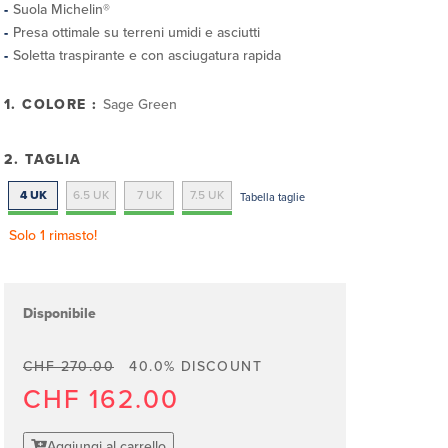
Suola Michelin®
Presa ottimale su terreni umidi e asciutti
Soletta traspirante e con asciugatura rapida
1. COLORE :
Sage Green
2. TAGLIA
4 UK
6.5 UK
7 UK
7.5 UK
Tabella taglie
Solo 1 rimasto!
Disponibile
CHF 270.00
40.0% DISCOUNT
CHF 162.00
Aggiungi al carrello