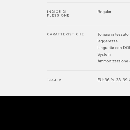
Regular
INDICE DI
FLESSIONE
Tomaia in tessuto R
CARATTERISTICHE
leggerezza
Linguetta con D
System
Ammortizzazione e 
EU: 36 ⅔. 38. 39 
TAGLIA