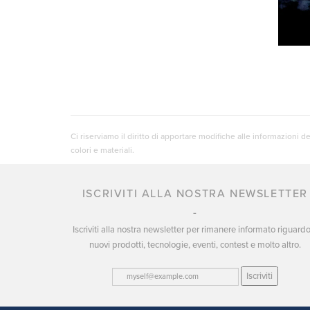
Ci riserviamo il diritto di apportare modifiche alle informazioni 
colori e materiali.
ISCRIVITI ALLA NOSTRA NEWSLETTER
Iscriviti alla nostra newsletter per rimanere informato riguard
nuovi prodotti, tecnologie, eventi, contest e molto altro.
Iscriviti