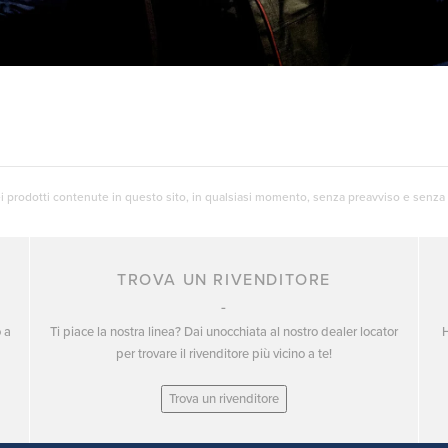
dei prodotti contenute in questo sito, in qualsiasi momento, senza preavviso e senza li
TROVA UN RIVENDITORE
o a
Ti piace la nostra linea? Dai unocchiata al nostro dealer locator
H
per trovare il rivenditore più vicino a te!
Trova un rivenditore