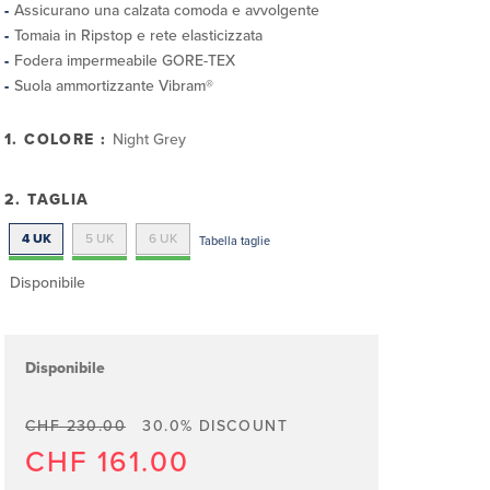
Assicurano una calzata comoda e avvolgente
Tomaia in Ripstop e rete elasticizzata
Fodera impermeabile GORE-TEX
Suola ammortizzante Vibram®
1. COLORE :
Night Grey
2. TAGLIA
4 UK
5 UK
6 UK
Tabella taglie
Disponibile
Disponibile
CHF 230.00
30.0% DISCOUNT
CHF 161.00