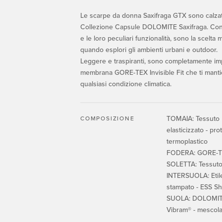
Le scarpe da donna Saxifraga GTX sono calzat
Collezione Capsule DOLOMITE Saxifraga. Con i
e le loro peculiari funzionalità, sono la scelta 
quando esplori gli ambienti urbani e outdoor.
Leggere e traspiranti, sono completamente imp
membrana GORE-TEX Invisible Fit che ti mantien
qualsiasi condizione climatica.
TOMAIA: Tessuto R
COMPOSIZIONE
elasticizzato - pr
termoplastico
FODERA: GORE-TEX
SOLETTA: Tessuto
INTERSUOLA: Etile
stampato - ESS S
SUOLA: DOLOMIT
Vibram® - mescol