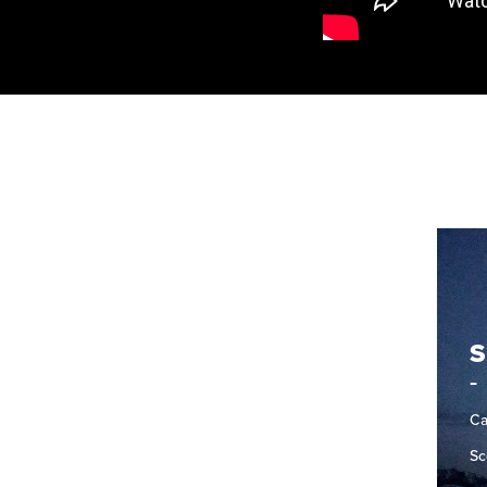
Ca
Sc