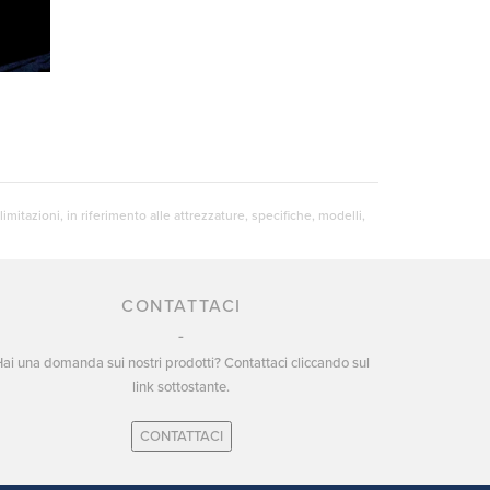
mitazioni, in riferimento alle attrezzature, specifiche, modelli,
CONTATTACI
ai una domanda sui nostri prodotti? Contattaci cliccando sul
link sottostante.
CONTATTACI