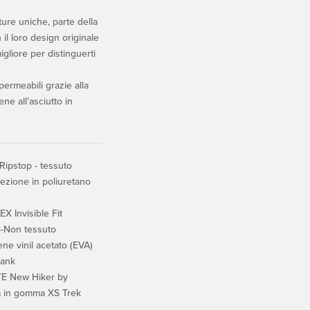
ure uniche, parte della
l loro design originale
migliore per distinguerti
ermeabili grazie alla
e all’asciutto in
ipstop - tessuto
otezione in poliuretano
 Invisible Fit
-Non tessuto
ne vinil acetato (EVA)
hank
E New Hiker by
a in gomma XS Trek