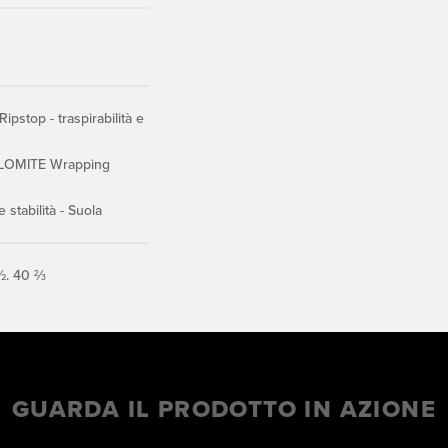
ipstop - traspirabilità e
OLOMITE Wrapping
stabilità - Suola
½. 40 ⅔
GUARDA IL PRODOTTO IN AZIONE