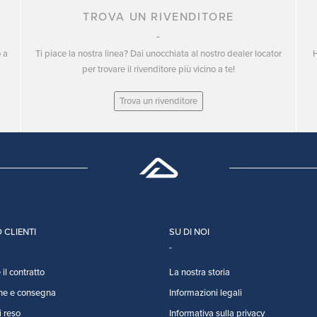
TROVA UN RIVENDITORE
o a
Ti piace la nostra linea? Dai unocchiata al nostro dealer locator
H
per trovare il rivenditore più vicino a te!
Trova un rivenditore
 CLIENTI
SU DI NOI
il contratto
La nostra storia
ne e consegna
Informazioni legali
i reso
Informativa sulla privacy