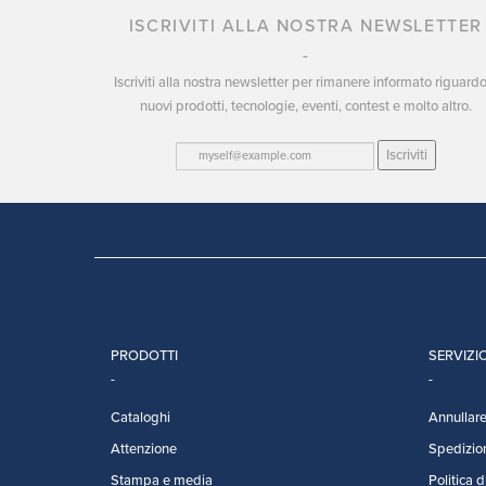
ISCRIVITI ALLA NOSTRA NEWSLETTER
Iscriviti alla nostra newsletter per rimanere informato riguard
nuovi prodotti, tecnologie, eventi, contest e molto altro.
Iscriviti
PRODOTTI
SERVIZIO
Cataloghi
Annullare 
Attenzione
Spedizio
Stampa e media
Politica d