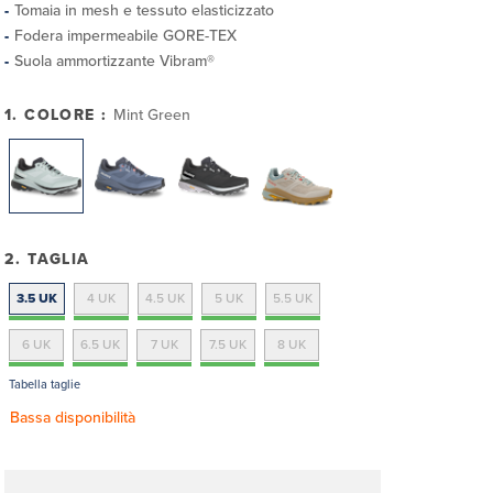
Tomaia in mesh e tessuto elasticizzato
Fodera impermeabile GORE-TEX
Suola ammortizzante Vibram®
1. COLORE :
Mint Green
2. TAGLIA
3.5 UK
4 UK
4.5 UK
5 UK
5.5 UK
6 UK
6.5 UK
7 UK
7.5 UK
8 UK
Tabella taglie
Bassa disponibilità