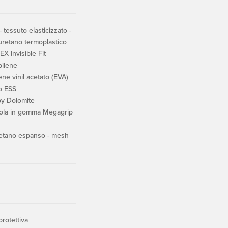
tessuto elasticizzato -
iuretano termoplastico
 Invisible Fit
pilene
ne vinil acetato (EVA)
zo ESS
y Dolomite
ola in gomma Megagrip
etano espanso - mesh
rotettiva