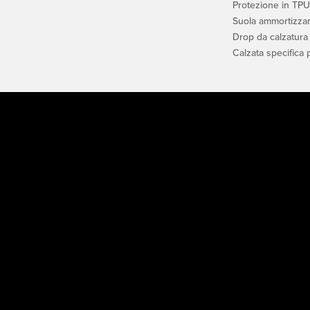
Protezione in TPU
Suola ammortizza
Drop da calzatura
Calzata specifica 