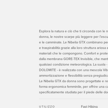
Esplora la natura e ciò che ti circonda con le
donna, le nostre scarpe più leggere per l’escur
e le camminate. Le Nibelia GTX combinano pe
e traspirabilità grazie alla loro struttura ariosa
materiali che le compongono. Comfort e prote
dalla membrana GORE-TEX Invisible, che mantien
qualsiasi condizione meteorologica. La suola -
DOLOMITE - è realizzata con una mescola Vibr
ammortizzazione e flessibilità senza pregiudic
Le Nibelia GTX da donna sono progettate e rea
forma ergonomica femminile, per offrire una c
specificatamente studiata per il piede delle d
Fast Hiking
UTILIZZO