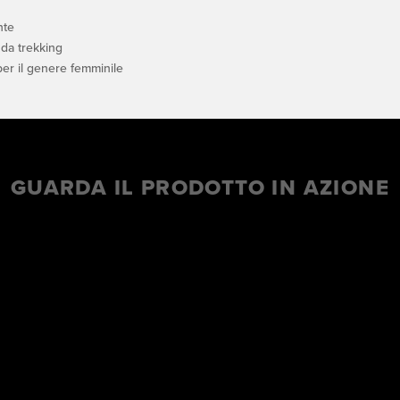
nte
 da trekking
per il genere femminile
GUARDA IL PRODOTTO IN AZIONE