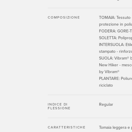
TOMAIA: Tessuto - 
COMPOSIZIONE
protezione in pol
FODERA: GORE-TEX
SOLETTA: Polipro
INTERSUOLA: Etile
stampato - rinfor
SUOLA: Vibram® b
New Hiker - mesc
by Vibram®
PLANTARE: Poliur
riciclato
Regular
INDICE DI
FLESSIONE
Tomaia leggera e p
CARATTERISTICHE