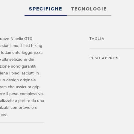
SPECIFICHE
TECNOLOGIE
 nuove Nibelia GTX
TAGLIA
sionismo, il fast-hiking
rfettamente leggerezza
PESO APPROS.
 e alla selezione dei
zione sono garantiti
e i piedi asciutti in
 un design originale
am che assicura grip,
are il peso complessivo.
lizzate a partire da una
alzata confortevole e
onne.