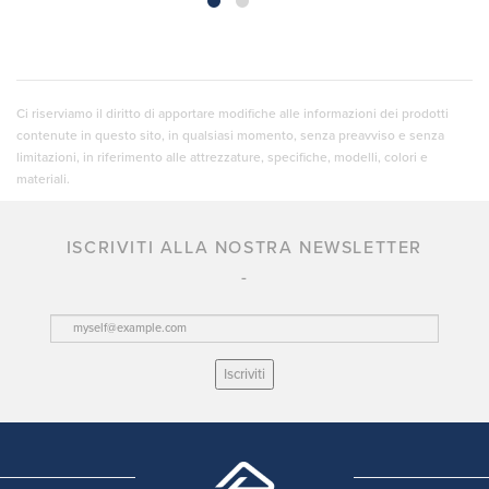
Ci riserviamo il diritto di apportare modifiche alle informazioni dei prodotti
contenute in questo sito, in qualsiasi momento, senza preavviso e senza
limitazioni, in riferimento alle attrezzature, specifiche, modelli, colori e
materiali.
ISCRIVITI ALLA NOSTRA NEWSLETTER
Iscriviti