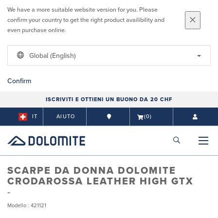
We have a more suitable website version for you. Please
confirm your country to get the right product availibility and
even purchase online.
Global (English)
Confirm
ISCRIVITI E OTTIENI UN BUONO DA 20 CHF
IT
AIUTO
(0)
SCARPE DA DONNA DOLOMITE
CRODAROSSA LEATHER HIGH GTX
Modello : 421121