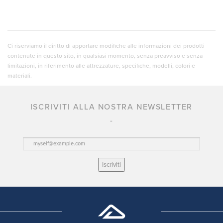
Ci riserviamo il diritto di apportare modifiche alle informazioni dei prodotti
contenute in questo sito, in qualsiasi momento, senza preavviso e senza
limitazioni, in riferimento alle attrezzature, specifiche, modelli, colori e
materiali.
ISCRIVITI ALLA NOSTRA NEWSLETTER
Iscriviti