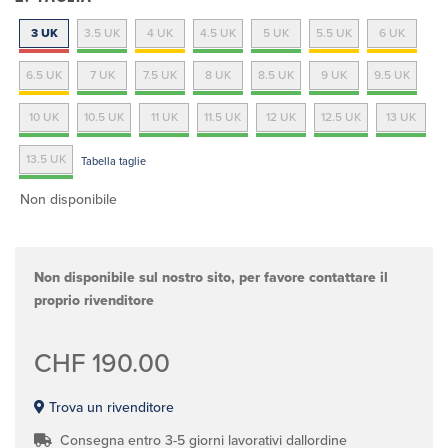
3 UK
3.5 UK
4 UK
4.5 UK
5 UK
5.5 UK
6 UK
6.5 UK
7 UK
7.5 UK
8 UK
8.5 UK
9 UK
9.5 UK
10 UK
10.5 UK
11 UK
11.5 UK
12 UK
12.5 UK
13 UK
13.5 UK
Tabella taglie
Non disponibile
Non disponibile sul nostro sito, per favore contattare il
proprio rivenditore
CHF 190.00
Trova un rivenditore
Consegna entro 3-5 giorni lavorativi dallordine