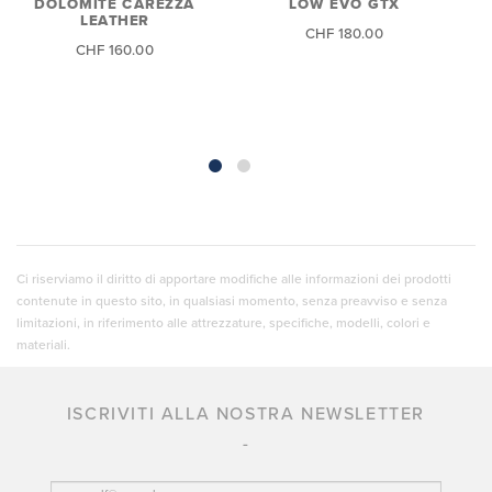
LOW EVO GTX
DOLOMITE CAREZZA
LEATHER
CHF 180.00
CHF 160.00
Ci riserviamo il diritto di apportare modifiche alle informazioni dei prodotti
contenute in questo sito, in qualsiasi momento, senza preavviso e senza
limitazioni, in riferimento alle attrezzature, specifiche, modelli, colori e
materiali.
ISCRIVITI ALLA NOSTRA NEWSLETTER