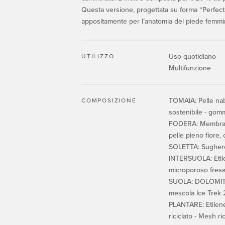
Questa versione, progettata su forma “Perfecta
appositamente per l’anatomia del piede femmin
Uso quotidiano
UTILIZZO
Multifunzione
TOMAIA: Pelle nabu
COMPOSIZIONE
sostenibile - gom
FODERA: Membran
pelle pieno fiore, 
SOLETTA: Sugher
INTERSUOLA: Etile
microporoso fresat
SUOLA: DOLOMITE
mescola Ice Trek 
PLANTARE: Etilene 
riciclato - Mesh ric