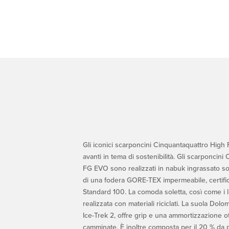
Gli iconici scarponcini Cinquantaquattro High
avanti in tema di sostenibilità. Gli scarponcin
FG EVO sono realizzati in nabuk ingrassato so
di una fodera GORE-TEX impermeabile, certif
Standard 100. La comoda soletta, così come i l
realizzata con materiali riciclati. La suola Dol
Ice-Trek 2, offre grip e una ammortizzazione ot
camminate. È inoltre composta per il 20 % da po