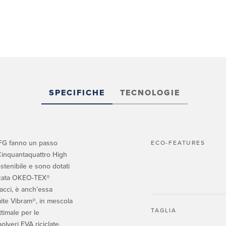
SPECIFICHE
TECNOLOGIE
 FG fanno un passo
ECO-FEATURES
i Cinquantaquattro High
stenibile e sono dotati
icata OKEO-TEX®
acci, è anch’essa
omite Vibram®, in mescola
TAGLIA
timale per le
lveri EVA riciclate.