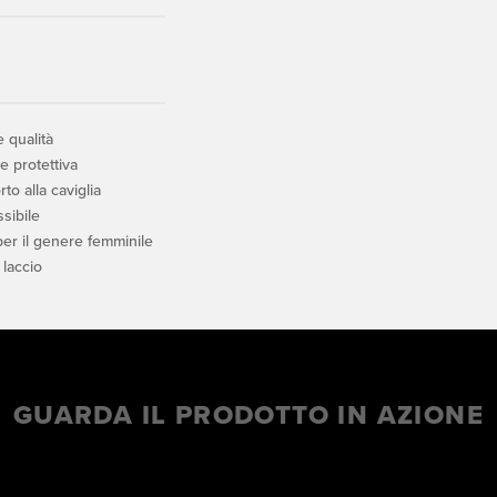
e qualità
e protettiva
to alla caviglia
ssibile
per il genere femminile
laccio
GUARDA IL PRODOTTO IN AZIONE