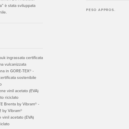
” è stata sviluppata
PESO APPROS.
ile.
k ingrassata certificata
ma vulcanizzata
a in GORE-TEX® -
certificata sostenibile
o
ne vinil acetato (EVA)
o riciclato
 Brenta by Vibram® -
2 by Vibram®
vinil acetato (EVA)
iclato