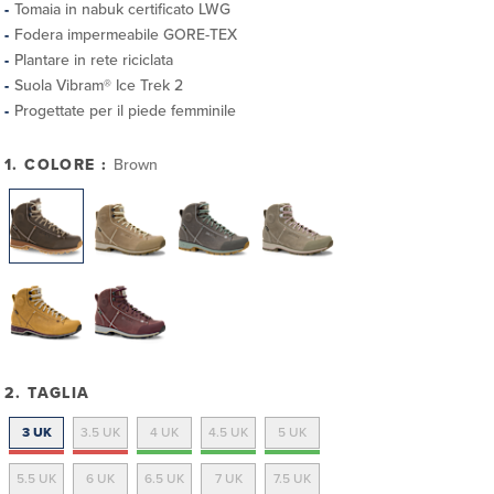
Tomaia in nabuk certificato LWG
Fodera impermeabile GORE-TEX
Plantare in rete riciclata
Suola Vibram® Ice Trek 2
Progettate per il piede femminile
1. COLORE :
Brown
2. TAGLIA
3 UK
3.5 UK
4 UK
4.5 UK
5 UK
5.5 UK
6 UK
6.5 UK
7 UK
7.5 UK