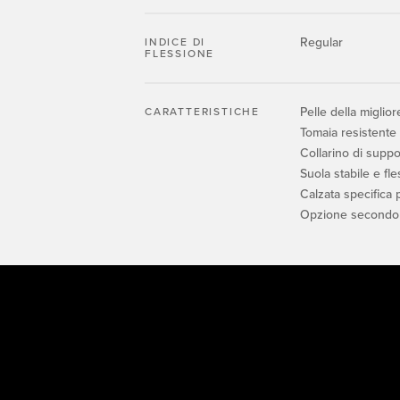
Regular
INDICE DI
FLESSIONE
Pelle della miglior
CARATTERISTICHE
Tomaia resistente 
Collarino di suppor
Suola stabile e fle
Calzata specifica 
Opzione secondo 