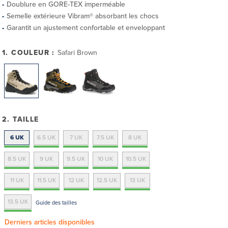
Doublure en GORE-TEX imperméable
Semelle extérieure Vibram® absorbant les chocs
Garantit un ajustement confortable et enveloppant
1. COULEUR :
Safari Brown
2. TAILLE
6 UK
6.5 UK
7 UK
7.5 UK
8 UK
8.5 UK
9 UK
9.5 UK
10 UK
10.5 UK
11 UK
11.5 UK
12 UK
12.5 UK
13 UK
13.5 UK
Guide des tailles
Derniers articles disponibles