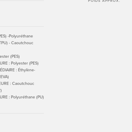
POIDS APPROX.
PES) -Polyuréthane
(TPU) - Caoutchouc
ster (PES)
RE : Polyester (PES)
IAIRE : Éthylène-
(EVA)
URE : Caoutchouc
)
RE : Polyuréthane (PU)