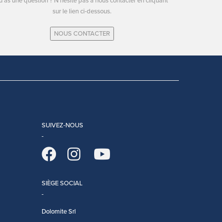
u as une question ? N'hésite pas à nous contacter en cliquant
sur le lien ci-dessous.
NOUS CONTACTER
SUIVEZ-NOUS
SIÈGE SOCIAL
Dolomite Srl