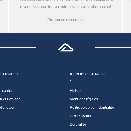
ux
Vous aimez nos produits ? Consultez notre localisateur de
T
revendeurs pour trouver votre revendeur le plus proche!
Trouver un revendeur
 CLIENTÈLE
À PROPOS DE NOUS
e contrat
Histoire
 et livraison
Mentions légales
 de retour
Politique de confidentialité
Distributeurs
Durabilité