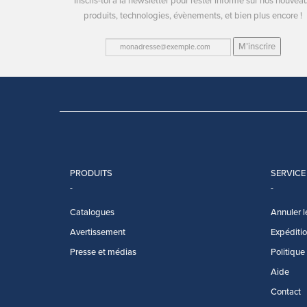
Inscris-toi à la newsletter pour rester informé sur nos nouvea
produits, technologies, évènements, et bien plus encore !
M’inscrire
PRODUITS
SERVICE
Catalogues
Annuler l
Avertissement
Expédition
Presse et médias
Politique
Aide
Contact