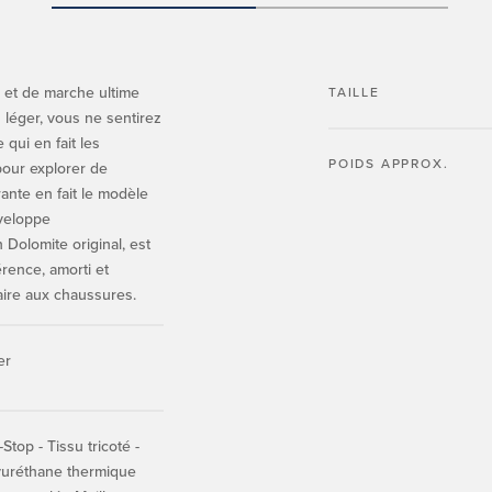
 et de marche ultime
TAILLE
 léger, vous ne sentirez
qui en fait les
POIDS APPROX.
pour explorer de
rante en fait le modèle
nveloppe
 Dolomite original, est
rence, amorti et
aire aux chaussures.
er
Stop - Tissu tricoté -
yuréthane thermique