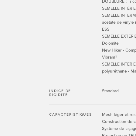
DOUBLURE : Tricot
SEMELLE INTÉRIEU
SEMELLE INTERMÉD
acétate de vinyle
ESS
SEMELLE EXTÉRIE
Dolomite
New Hiker - Comp
Vibram®
SEMELLE INTÉRIE
polyuréthane - Ma
Standard
INDICE DE
RIGIDITÉ
Mesh léger et res
CARACTÉRISTIQUES
Construction de c
Système de laçag
Protection en TP