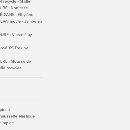
 recyclé - Maille
RE : Non tissé
IAIRE : Éthylène-
 (EVA) moulé - Jambe en
URE : Vibram® by
osé XS-Trek by
URE : Mousse de
ille recyclée
pirant
haussette élastique
e rapide
U