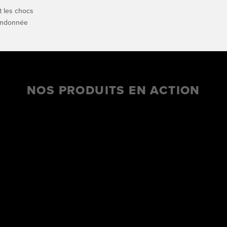
t les chocs
andonnée
NOS PRODUITS EN ACTION