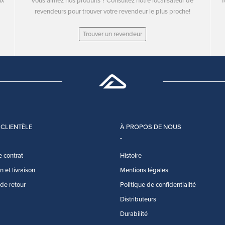
ux
Vous aimez nos produits ? Consultez notre localisateur de
T
revendeurs pour trouver votre revendeur le plus proche!
Trouver un revendeur
 CLIENTÈLE
À PROPOS DE NOUS
e contrat
Histoire
 et livraison
Mentions légales
 de retour
Politique de confidentialité
Distributeurs
Durabilité