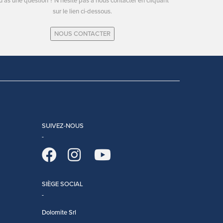
u as une question ? N'hésite pas à nous contacter en cliquant
sur le lien ci-dessous.
NOUS CONTACTER
SUIVEZ-NOUS
SIÈGE SOCIAL
Dolomite Srl