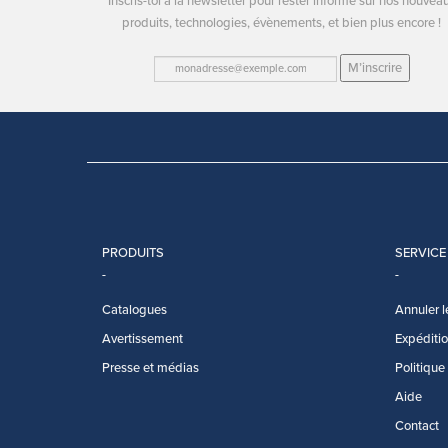
Inscris-toi à la newsletter pour rester informé sur nos nouvea
produits, technologies, évènements, et bien plus encore !
M’inscrire
PRODUITS
SERVICE
Catalogues
Annuler l
Avertissement
Expédition
Presse et médias
Politique
Aide
Contact