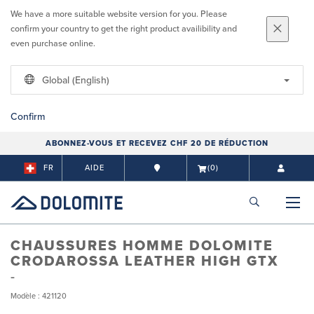
We have a more suitable website version for you. Please
confirm your country to get the right product availibility and
even purchase online.
Global (English)
Confirm
ABONNEZ-VOUS ET RECEVEZ CHF 20 DE RÉDUCTION
FR
AIDE
(0)
CHAUSSURES HOMME DOLOMITE
CRODAROSSA LEATHER HIGH GTX
Modèle : 421120