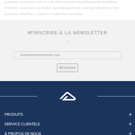
produits contenues sur ce site Internet sans avertissement préalable,
incluant, mais sans se limiter, aux équipements, aux spécifications des
produits, modèles, couleurs, matériaux ou autre.
M'INSCRIRE À LA NEWSLETTER
M’inscrire
PRODUITS
SERVICE CLIENTÈLE
À PROPOS DE NOUS