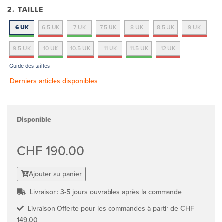
2. TAILLE
6 UK
6.5 UK
7 UK
7.5 UK
8 UK
8.5 UK
9 UK
9.5 UK
10 UK
10.5 UK
11 UK
11.5 UK
12 UK
Guide des tailles
Derniers articles disponibles
Disponible
CHF 190.00
Ajouter au panier
Livraison: 3-5 jours ouvrables après la commande
Livraison Offerte pour les commandes à partir de CHF
149.00