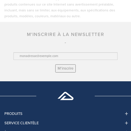
produits contenues sur ce site Internet sans avertissement préalable,
incluant, mais sans se limiter, aux équipements, aux spécifications des
produits, modèles, couleurs, matériaux ou autre.
M'INSCRIRE À LA NEWSLETTER
M’inscrire
PRODUITS
SERVICE CLIENTÈLE