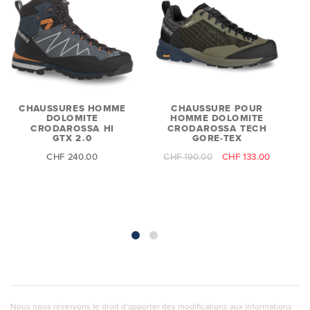
CHAUSSURES HOMME
CHAUSSURE POUR
DOLOMITE
HOMME DOLOMITE
CRODAROSSA HI
CRODAROSSA TECH
GTX 2.0
GORE-TEX
C
CHF 240.00
CHF 190.00
CHF 133.00
Nous nous réservons le droit d’apporter des modifications aux informations