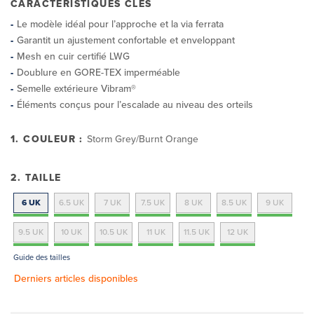
CARACTÉRISTIQUES CLÉS
Le modèle idéal pour l’approche et la via ferrata
Garantit un ajustement confortable et enveloppant
Mesh en cuir certifié LWG
Doublure en GORE-TEX imperméable
Semelle extérieure Vibram®
Éléments conçus pour l’escalade au niveau des orteils
1. COULEUR :
Storm Grey/Burnt Orange
2. TAILLE
6 UK
6.5 UK
7 UK
7.5 UK
8 UK
8.5 UK
9 UK
9.5 UK
10 UK
10.5 UK
11 UK
11.5 UK
12 UK
Guide des tailles
Derniers articles disponibles