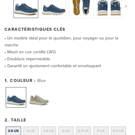
CARACTÉRISTIQUES CLÉS
Un modèle idéal pour le quotidien, pour voyager ou pour la
marche
Mesh en cuir certifié LWG
Doublure imperméable
Garantit un ajustement confortable et enveloppant
1. COULEUR :
Blue
2. TAILLE
3.5 UK
4 UK
4.5 UK
5 UK
5.5 UK
6 UK
6.5 UK