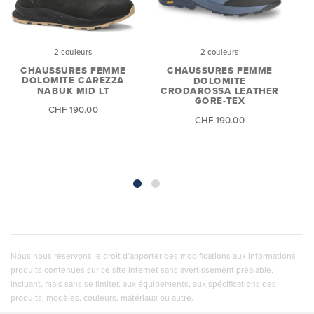
2 couleurs
2 couleurs
CHAUSSURES FEMME
CHAUSSURES FEMME
DOLOMITE CAREZZA
DOLOMITE
NABUK MID LT
CRODAROSSA LEATHER
GORE-TEX
CHF 190.00
CHF 190.00
Nous nous réservons le droit d’apporter des modifications aux informations
produits contenues sur ce site Internet sans avertissement préalable,
incluant, mais sans se limiter, aux équipements, aux spécifications des
produits, modèles, couleurs, matériaux ou autre.