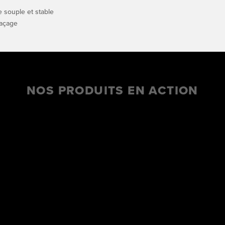
e souple et stable
laçage
NOS PRODUITS EN ACTION