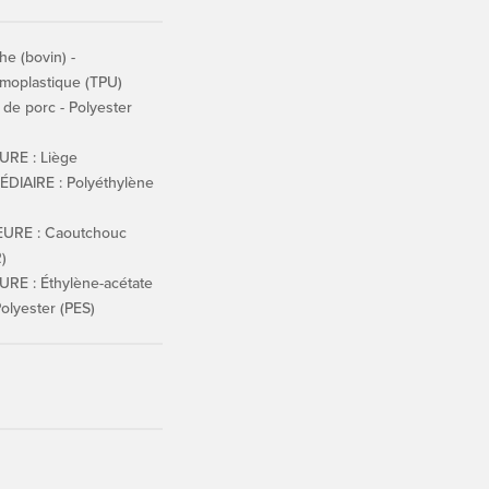
he (bovin) -
moplastique (TPU)
de porc - Polyester
URE : Liège
DIAIRE : Polyéthylène
URE : Caoutchouc
)
RE : Éthylène-acétate
Polyester (PES)