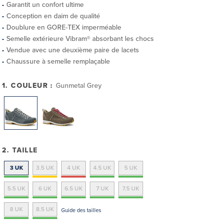
Garantit un confort ultime
Conception en daim de qualité
Doublure en GORE-TEX imperméable
Semelle extérieure Vibram® absorbant les chocs
Vendue avec une deuxième paire de lacets
Chaussure à semelle remplaçable
1. COULEUR :
Gunmetal Grey
2. TAILLE
3 UK
3.5 UK
4 UK
4.5 UK
5 UK
5.5 UK
6 UK
6.5 UK
7 UK
7.5 UK
8 UK
8.5 UK
Guide des tailles