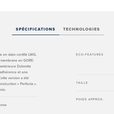
SPÉCIFICATIONS
TECHNOLOGIES
 en daim certifié LWG,
ECO-FEATURES
une membrane en GORE-
e extérieure Dolomite
 adhérence et une
Cette version a été
TAILLE
struction « Perfecta »,
nin.
POIDS APPROX.
ienne