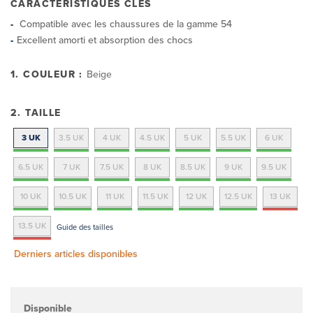
CARACTÉRISTIQUES CLÉS
Compatible avec les chaussures de la gamme 54
Excellent amorti et absorption des chocs
1. COULEUR :
Beige
2. TAILLE
3 UK
3.5 UK
4 UK
4.5 UK
5 UK
5.5 UK
6 UK
6.5 UK
7 UK
7.5 UK
8 UK
8.5 UK
9 UK
9.5 UK
10 UK
10.5 UK
11 UK
11.5 UK
12 UK
12.5 UK
13 UK
13.5 UK
Guide des tailles
Derniers articles disponibles
Disponible