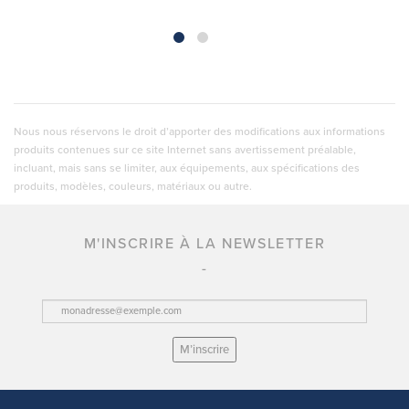
Nous nous réservons le droit d’apporter des modifications aux informations
produits contenues sur ce site Internet sans avertissement préalable,
incluant, mais sans se limiter, aux équipements, aux spécifications des
produits, modèles, couleurs, matériaux ou autre.
M'INSCRIRE À LA NEWSLETTER
M’inscrire