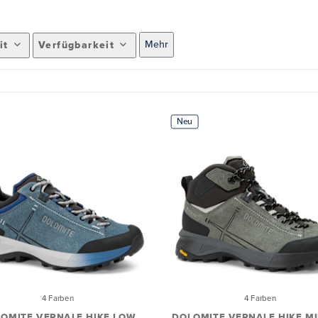
Mehr
it
Verfügbarkeit
Neu
4 Farben
4 Farben
OMITE VERNALE HIKE LOW
DOLOMITE VERNALE HIKE M