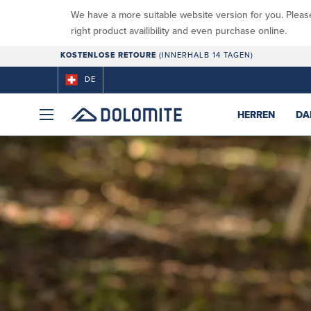
We have a more suitable website version for you. Pleas
right product availibility and even purchase online.
KOSTENLOSE RETOURE
(INNERHALB 14 TAGEN)
DE
HERREN
DA