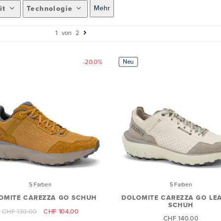
Mehr
it
Technologie
1
von
2
Neu
-20.0%
5 Farben
5 Farben
OMITE CAREZZA GO SCHUH
DOLOMITE CAREZZA GO LE
SCHUH
CHF 130.00
CHF 104.00
CHF 140.00