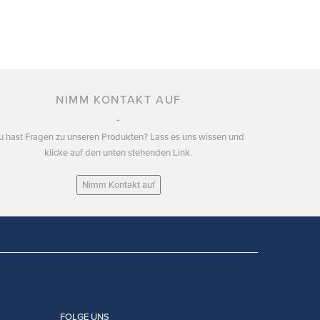
NIMM KONTAKT AUF
u hast Fragen zu unseren Produkten? Lass es uns wissen und
klicke auf den unten stehenden Link.
Nimm Kontakt auf
FOLGE UNS