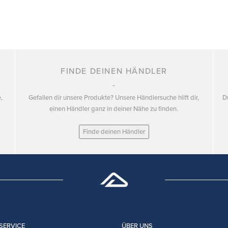
FINDE DEINEN HÄNDLER
,
Gefallen dir unsere Produkte? Unsere Händlersuche hilft dir,
D
einen Händler ganz in deiner Nähe zu finden.
Finde deinen Händler
SERVICE
ÜBER UNS