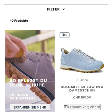
FILTER
10 Produkte
Neu
SO PFLEGST DU
8 Farben
DEINE SCHUHE
DOLOMITE 54 LOW EVO
DAMENSCHUH
TIPPS ZUR
CHF 160.00
SCHUHPFLEGE
Produkte Vergleichen
ERFAHREN SIE MEHR