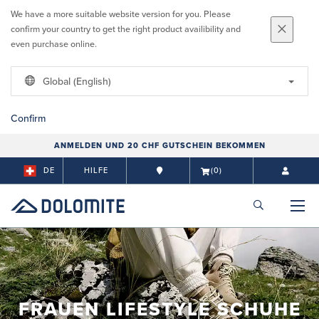
We have a more suitable website version for you. Please
confirm your country to get the right product availibility and
even purchase online.
Global (English)
Confirm
ANMELDEN UND 20 CHF GUTSCHEIN BEKOMMEN
DE
HILFE
(0)
FRAUEN LIFESTYLE SCHUHE