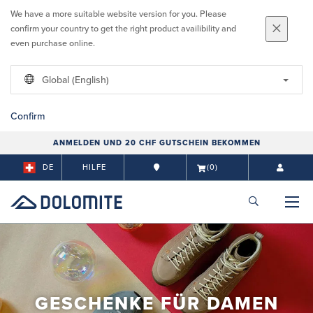
We have a more suitable website version for you. Please
confirm your country to get the right product availibility and
even purchase online.
Global (English)
Confirm
ANMELDEN UND 20 CHF GUTSCHEIN BEKOMMEN
DE
HILFE
(0)
GESCHENKE FÜR DAMEN