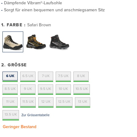
Dämpfende Vibram®-Laufsohle
Sorgt für einen bequemen und anschmiegsamen Sitz
1. FARBE :
Safari Brown
2. GRÖSSE
6 UK
6.5 UK
7 UK
7.5 UK
8 UK
8.5 UK
9 UK
9.5 UK
10 UK
10.5 UK
11 UK
11.5 UK
12 UK
12.5 UK
13 UK
13.5 UK
Zur Grössentabelle
Geringer Bestand