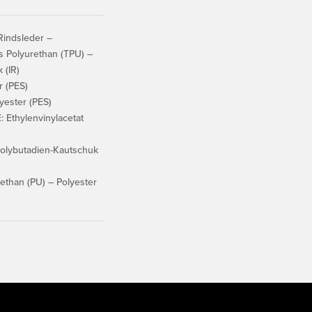
indsleder –
s Polyurethan (TPU) –
 (IR)
r (PES)
ester (PES)
Ethylenvinylacetat
lybutadien-Kautschuk
ethan (PU) – Polyester