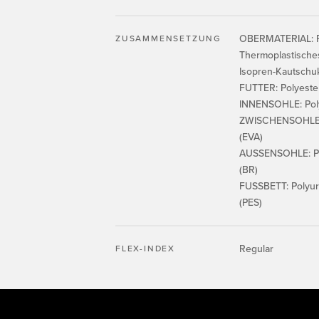
OBERMATERIAL: R
ZUSAMMENSETZUNG
Thermoplastische
Isopren-Kautschuk
FUTTER: Polyeste
INNENSOHLE: Poly
ZWISCHENSOHLE: 
(EVA)
AUSSENSOHLE: Po
(BR)
FUSSBETT: Polyur
(PES)
Regular
FLEX-INDEX