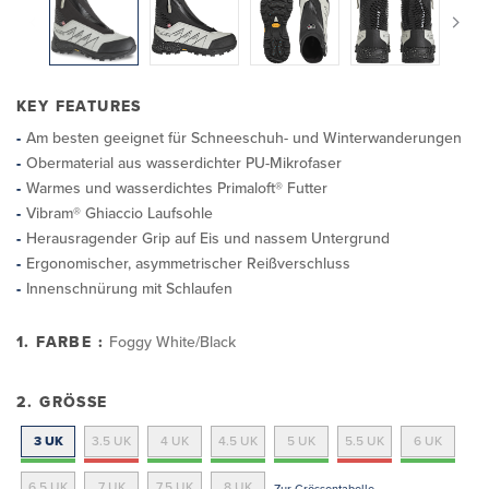
KEY FEATURES
Am besten geeignet für Schneeschuh- und Winterwanderungen
Obermaterial aus wasserdichter PU-Mikrofaser
Warmes und wasserdichtes Primaloft® Futter
Vibram® Ghiaccio Laufsohle
Herausragender Grip auf Eis und nassem Untergrund
Ergonomischer, asymmetrischer Reißverschluss
Innenschnürung mit Schlaufen
1. FARBE :
Foggy White/Black
2. GRÖSSE
3 UK
3.5 UK
4 UK
4.5 UK
5 UK
5.5 UK
6 UK
6.5 UK
7 UK
7.5 UK
8 UK