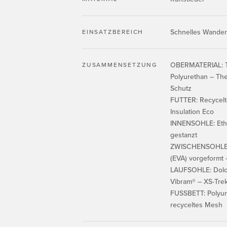
Schnelles Wande
EINSATZBEREICH
OBERMATERIAL: Tex
ZUSAMMENSETZUNG
Polyurethan – Th
Schutz
FUTTER: Recycelte
Insulation Eco
INNENSOHLE: Ethyl
gestanzt
ZWISCHENSOHLE: 
(EVA) vorgeformt
LAUFSOHLE: Dolo
Vibram® – XS-Trek
FUSSBETT: Polyur
recyceltes Mesh