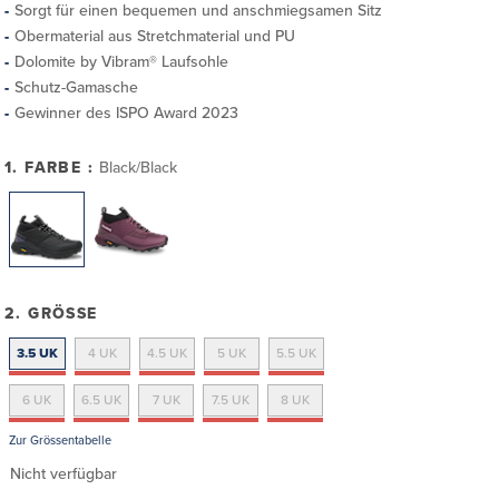
Sorgt für einen bequemen und anschmiegsamen Sitz
Obermaterial aus Stretchmaterial und PU
Dolomite by Vibram® Laufsohle
Schutz-Gamasche
Gewinner des ISPO Award 2023
1. FARBE :
Black/Black
2. GRÖSSE
3.5 UK
4 UK
4.5 UK
5 UK
5.5 UK
6 UK
6.5 UK
7 UK
7.5 UK
8 UK
Zur Grössentabelle
Nicht verfügbar