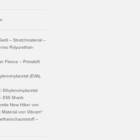
rn
til – Stretchmaterial –
ermo Polyurethan-
r Fleece – Primaloft
envinylacetat (EVA),
Ethylenvinylacetat
 – ESS Shank
mite New Hiker von
 Material von Vibram®
ethanschaumstoff –