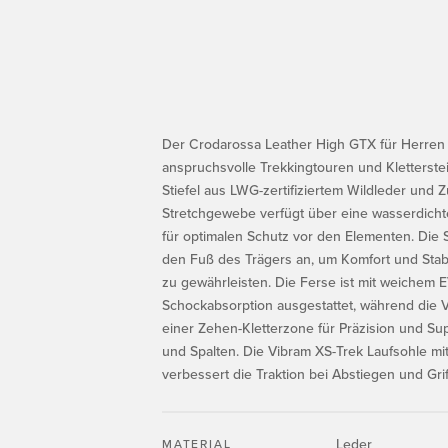
Der Crodarossa Leather High GTX für Herren 
anspruchsvolle Trekkingtouren und Kletterstei
Stiefel aus LWG-zertifiziertem Wildleder und 
Stretchgewebe verfügt über eine wasserdic
für optimalen Schutz vor den Elementen. Die 
den Fuß des Trägers an, um Komfort und Stabil
zu gewährleisten. Die Ferse ist mit weichem
Schockabsorption ausgestattet, während die Vor
einer Zehen-Kletterzone für Präzision und Su
und Spalten. Die Vibram XS-Trek Laufsohle mi
verbessert die Traktion bei Abstiegen und Grif
Leder
MATERIAL