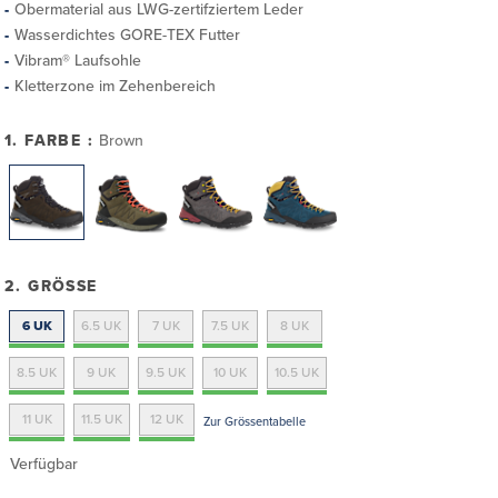
Obermaterial aus LWG-zertifziertem Leder
Wasserdichtes GORE-TEX Futter
Vibram® Laufsohle
Kletterzone im Zehenbereich
1. FARBE :
Brown
2. GRÖSSE
6 UK
6.5 UK
7 UK
7.5 UK
8 UK
8.5 UK
9 UK
9.5 UK
10 UK
10.5 UK
11 UK
11.5 UK
12 UK
Zur Grössentabelle
Verfügbar