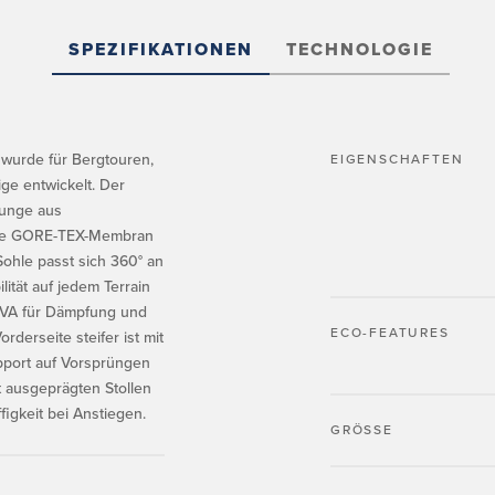
SPEZIFIKATIONEN
TECHNOLOGIE
wurde für Bergtouren,
EIGENSCHAFTEN
ge entwickelt. Der
Zunge aus
hte GORE-TEX-Membran
Sohle passt sich 360° an
ität auf jedem Terrain
 EVA für Dämpfung und
ECO-FEATURES
derseite steifer ist mit
pport auf Vorsprüngen
t ausgeprägten Stollen
figkeit bei Anstiegen.
GRÖSSE