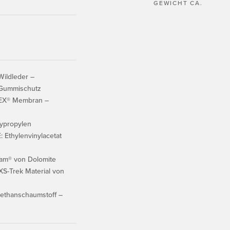
GEWICHT CA.
ildleder –
– Gummischutz
EX® Membran –
ypropylen
Ethylenvinylacetat
am® von Dolomite
S-Trek Material von
ethanschaumstoff –