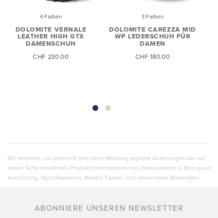
4 Farben
3 Farben
DOLOMITE VERNALE
DOLOMITE CAREZZA MID
LEATHER HIGH GTX
WP LEDERSCHUH FÜR
C
DAMENSCHUH
DAMEN
CHF 230.00
CHF 180.00
Wir behalten uns jederzeit und ohne Meldung jegliche Änderungen der auf
dieser Seite erwähnten Produktinformationen vor, insbesondere in Bezug auf
Ausrüstung, Spezifikationen, Modell, Farben und verwendete Materialien.
ABONNIERE UNSEREN NEWSLETTER