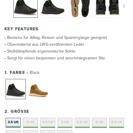
KEY FEATURES
Bestens für Alltag, Reisen und Spaziergänge geeignet
Obermaterial aus LWG-zertifziertem Leder
Stoßdämpfende ergonomische Sohle
Sorgt für einen bequemen und anschmiegsamen Sitz
1. FARBE :
Black
2. GRÖSSE
3.5 UK
4 UK
4.5 UK
5 UK
5.5 UK
6 UK
6.5 UK