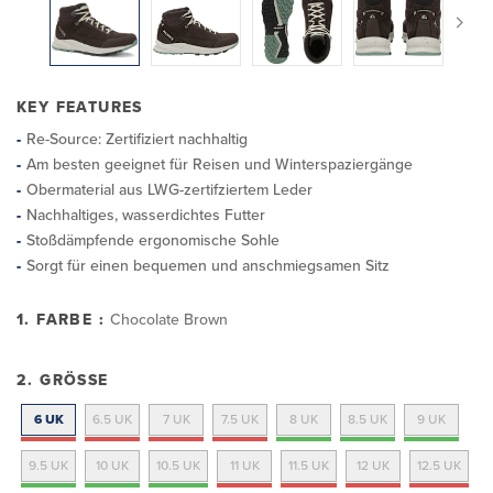
KEY FEATURES
Re-Source: Zertifiziert nachhaltig
Am besten geeignet für Reisen und Winterspaziergänge
Obermaterial aus LWG-zertifziertem Leder
Nachhaltiges, wasserdichtes Futter
Stoßdämpfende ergonomische Sohle
Sorgt für einen bequemen und anschmiegsamen Sitz
1. FARBE :
Chocolate Brown
2. GRÖSSE
6 UK
6.5 UK
7 UK
7.5 UK
8 UK
8.5 UK
9 UK
9.5 UK
10 UK
10.5 UK
11 UK
11.5 UK
12 UK
12.5 UK