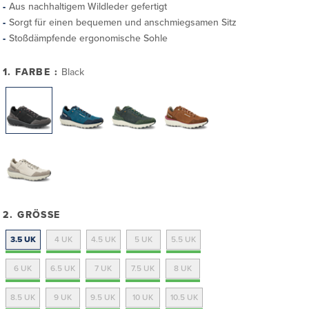
Aus nachhaltigem Wildleder gefertigt
Sorgt für einen bequemen und anschmiegsamen Sitz
Stoßdämpfende ergonomische Sohle
1. FARBE :
Black
2. GRÖSSE
3.5 UK
4 UK
4.5 UK
5 UK
5.5 UK
6 UK
6.5 UK
7 UK
7.5 UK
8 UK
8.5 UK
9 UK
9.5 UK
10 UK
10.5 UK