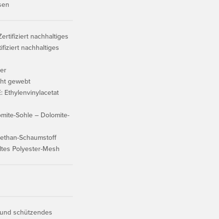
sen
tifiziert nachhaltiges
fiziert nachhaltiges
er
ht gewebt
Ethylenvinylacetat
ite-Sohle – Dolomite-
ethan-Schaumstoff
ltes Polyester-Mesh
s und schützendes