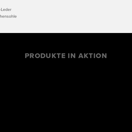
s-Leder
hensohle
PRODUKTE IN AKTION