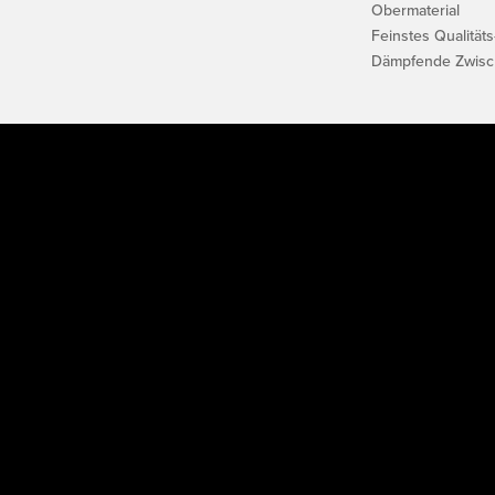
Obermaterial
Feinstes Qualität
Dämpfende Zwisc