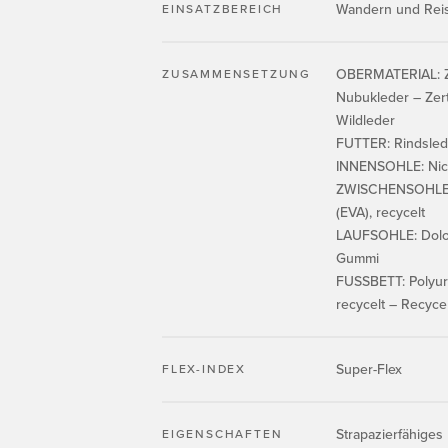
Wandern und Rei
EINSATZBEREICH
OBERMATERIAL: Zer
ZUSAMMENSETZUNG
Nubukleder – Zerti
Wildleder
FUTTER: Rindsled
INNENSOHLE: Nic
ZWISCHENSOHLE: 
(EVA), recycelt
LAUFSOHLE: Dolom
Gummi
FUSSBETT: Polyur
recycelt – Recyce
Super-Flex
FLEX-INDEX
Strapazierfähige
EIGENSCHAFTEN