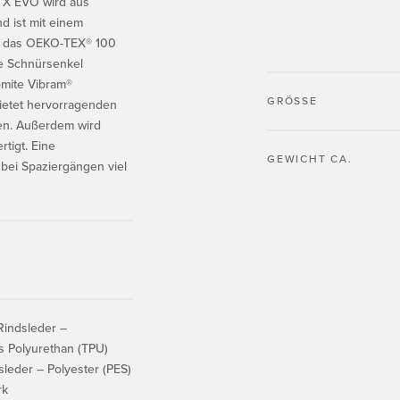
GTX EVO wird aus
d ist mit einem
t, das OEKO-TEX® 100
die Schnürsenkel
omite Vibram®
GRÖSSE
bietet hervorragenden
en. Außerdem wird
tigt. Eine
GEWICHT CA.
 bei Spaziergängen viel
indsleder –
s Polyurethan (TPU)
leder – Polyester (PES)
rk