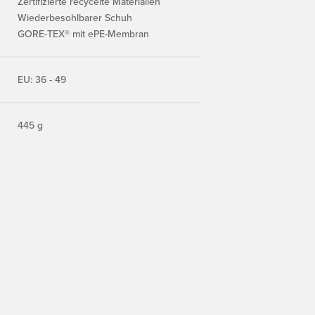
Zertifizierte recycelte Materialien
Wiederbesohlbarer Schuh
GORE-TEX® mit ePE-Membran
EU: 36 - 49
445 g