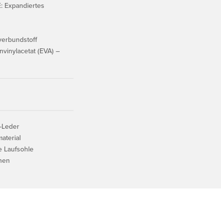
 Expandiertes
verbundstoff
vinylacetat (EVA) –
s-Leder
aterial
le Laufsohle
nen