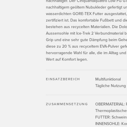
nachhaltiger. Der Cinquantaquattro Low FG 
nachhaltigem geöltem Nubukleder gefertigt un
wasserdichten GORE-TEX Futter ausgestatte
zertifiziert ist. Das komfortable Fußbett und 
bestehen aus recycelten Materialien. Die Dol
Aussensohle mit Ice-Trek 2 Verbundmaterial 
Grip und eine sehr gute Dämpfung beim Geh
diese zu 20 % aus recyceltem EVA-Pulver gefer
hervorragende Wahl für alle, die im Alltag und
Wert auf Komfort legen.
Multifunktional
EINSATZBEREICH
Tägliche Nutzung
OBERMATERIAL: R
ZUSAMMENSETZUNG
Thermoplastische
FUTTER: Schweins
INNENSOHLE: Ko