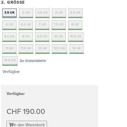
2. GRÖSSE
3.5 UK
4 UK
4.5 UK
5 UK
5.5 UK
6 UK
6.5 UK
7 UK
7.5 UK
8 UK
8.5 UK
9 UK
9.5 UK
10 UK
10.5 UK
11 UK
11.5 UK
12 UK
12.5 UK
13 UK
13.5 UK
Zur Grössentabelle
Verfügbar
Verfügbar
CHF 190.00
In den Warenkorb