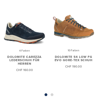
10 Farben
4 Farben
DOLOMITE 54 LOW FG
D
DOLOMITE CAREZZA
EVO GORE-TEX SCHUH
LEDERSCHUH FÜR
HERREN
CHF 190.00
CHF 160.00