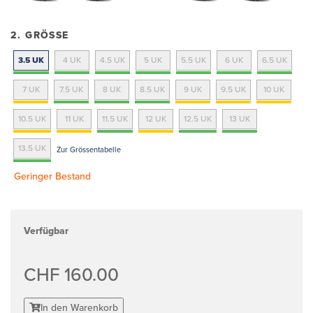
2. GRÖSSE
3.5 UK
4 UK
4.5 UK
5 UK
5.5 UK
6 UK
6.5 UK
7 UK
7.5 UK
8 UK
8.5 UK
9 UK
9.5 UK
10 UK
10.5 UK
11 UK
11.5 UK
12 UK
12.5 UK
13 UK
13.5 UK
Zur Grössentabelle
Geringer Bestand
Verfügbar
CHF 160.00
In den Warenkorb