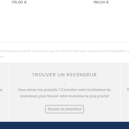
170,00 €
190,00 €
nformations produits contenues sur ce site Internet sans avertissement préalable, i
re.
TROUVER UN REVENDEUR
ux
Vous aimez nos produits ? Consultez notre localisateur de
T
revendeurs pour trouver votre revendeur le plus proche!
Trouver un revendeur