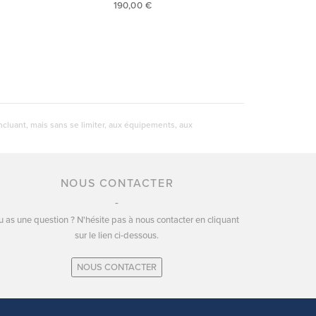
190,00 €
ncluant, mais sans se limiter, aux équipements, aux
NOUS CONTACTER
u as une question ? N'hésite pas à nous contacter en cliquant
sur le lien ci-dessous.
NOUS CONTACTER