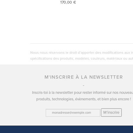
170,00 €
Nous nous réservons le droit d’apporter des modifications aux i
spécifications des produits, modèles, couleurs, matériaux ou aut
M'INSCRIRE À LA NEWSLETTER
Inscris-toi à la newsletter pour rester informé sur nos nouvea
produits, technologies, évènements, et bien plus encore !
M’inscrire