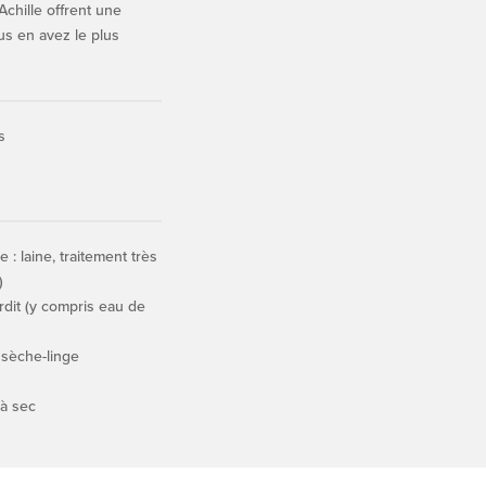
Achille offrent une
ous en avez le plus
s
: laine, traitement très
)
rdit (y compris eau de
 sèche-linge
 à sec