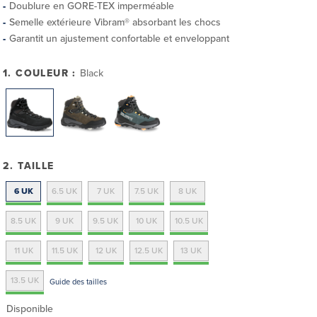
Doublure en GORE-TEX imperméable
Semelle extérieure Vibram® absorbant les chocs
Garantit un ajustement confortable et enveloppant
1. COULEUR :
Black
2. TAILLE
6 UK
6.5 UK
7 UK
7.5 UK
8 UK
8.5 UK
9 UK
9.5 UK
10 UK
10.5 UK
11 UK
11.5 UK
12 UK
12.5 UK
13 UK
13.5 UK
Guide des tailles
Disponible