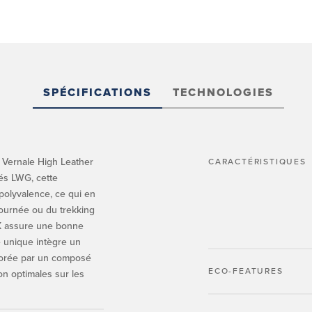
SPÉCIFICATIONS
TECHNOLOGIES
a Vernale High Leather
CARACTÉRISTIQUES
és LWG, cette
polyvalence, ce qui en
journée ou du trekking
EX assure une bonne
e unique intègre un
liorée par un composé
ECO-FEATURES
on optimales sur les