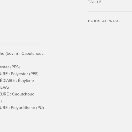
TAILLE
POIDS APPROX.
che (bovin) - Caoutchouc
ster (PES)
RE : Polyester (PES)
IAIRE : Éthylène-
(EVA)
URE : Caoutchouc
)
RE : Polyuréthane (PU)