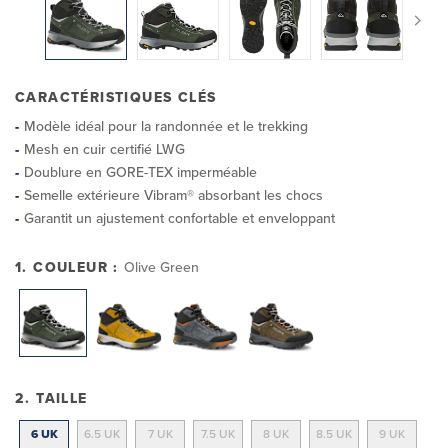
CARACTÉRISTIQUES CLÉS
Modèle idéal pour la randonnée et le trekking
Mesh en cuir certifié LWG
Doublure en GORE-TEX imperméable
Semelle extérieure Vibram® absorbant les chocs
Garantit un ajustement confortable et enveloppant
1. COULEUR :
Olive Green
2. TAILLE
6 UK
6.5 UK
7 UK
7.5 UK
8 UK
8.5 UK
9 UK