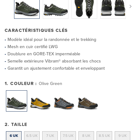
CARACTÉRISTIQUES CLÉS
Modèle idéal pour la randonnée et le trekking
Mesh en cuir certifié LWG
Doublure en GORE-TEX imperméable
Semelle extérieure Vibram® absorbant les chocs
Garantit un ajustement confortable et enveloppant
1. COULEUR :
Olive Green
2. TAILLE
6 UK
6.5 UK
7 UK
7.5 UK
8 UK
8.5 UK
9 UK