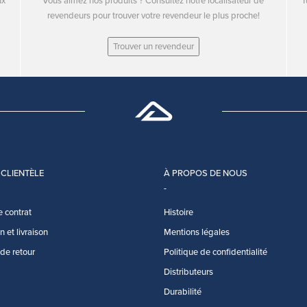
ux
Vous aimez nos produits ? Consultez notre localisateur de
T
revendeurs pour trouver votre revendeur le plus proche!
Trouver un revendeur
 CLIENTÈLE
À PROPOS DE NOUS
e contrat
Histoire
 et livraison
Mentions légales
 de retour
Politique de confidentialité
Distributeurs
Durabilité