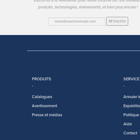
Inscris-toi à la newsletter pour rester informé sur nos nouvea
produits, technologies, évènements, et bien plus encore !
M’inscrire
PRODUITS
SERVICE
Catalogues
Annuler l
Avertissement
Expédition
Presse et médias
Politique
Aide
Contact