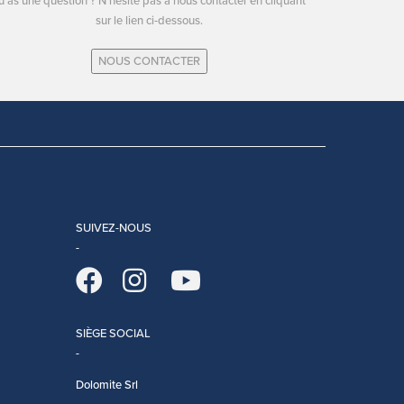
u as une question ? N'hésite pas à nous contacter en cliquant
sur le lien ci-dessous.
NOUS CONTACTER
SUIVEZ-NOUS
SIÈGE SOCIAL
Dolomite Srl