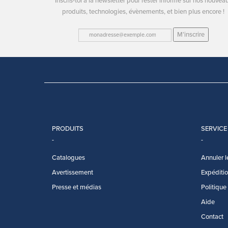
Inscris-toi à la newsletter pour rester informé sur nos nouvea
produits, technologies, évènements, et bien plus encore !
M’inscrire
PRODUITS
SERVICE
Catalogues
Annuler l
Avertissement
Expédition
Presse et médias
Politique
Aide
Contact