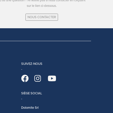
u as une question ? N'hésite pas à nous contacter en cliquant
sur le lien ci-dessous.
NOUS CONTACTER
SUIVEZ-NOUS
SIÈGE SOCIAL
Dolomite Srl