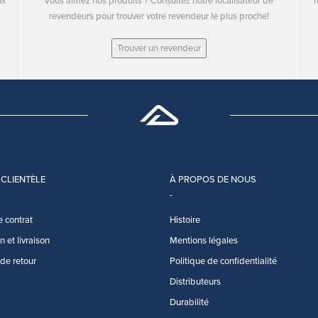
ux
Vous aimez nos produits ? Consultez notre localisateur de
T
revendeurs pour trouver votre revendeur le plus proche!
Trouver un revendeur
 CLIENTÈLE
À PROPOS DE NOUS
e contrat
Histoire
 et livraison
Mentions légales
 de retour
Politique de confidentialité
Distributeurs
Durabilité