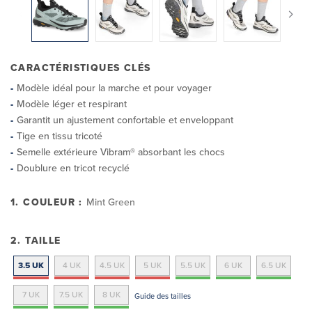
CARACTÉRISTIQUES CLÉS
Modèle idéal pour la marche et pour voyager
Modèle léger et respirant
Garantit un ajustement confortable et enveloppant
Tige en tissu tricoté
Semelle extérieure Vibram® absorbant les chocs
Doublure en tricot recyclé
1. COULEUR :
Mint Green
2. TAILLE
3.5 UK
4 UK
4.5 UK
5 UK
5.5 UK
6 UK
6.5 UK
7 UK
7.5 UK
8 UK
Guide des tailles