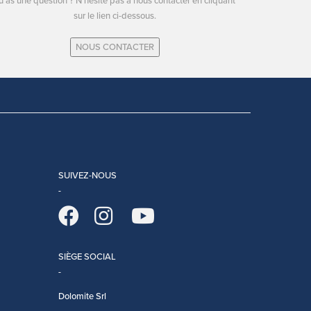
u as une question ? N'hésite pas à nous contacter en cliquant
sur le lien ci-dessous.
NOUS CONTACTER
SUIVEZ-NOUS
SIÈGE SOCIAL
Dolomite Srl