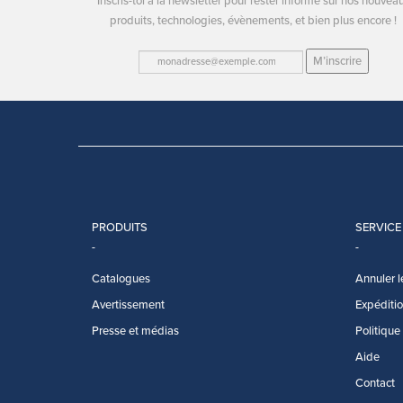
Inscris-toi à la newsletter pour rester informé sur nos nouvea
produits, technologies, évènements, et bien plus encore !
M’inscrire
PRODUITS
SERVICE
Catalogues
Annuler l
Avertissement
Expédition
Presse et médias
Politique
Aide
Contact