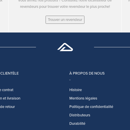
ux
Vous aimez nos produits ? Consultez notre localisateur de
T
revendeurs pour trouver votre revendeur le plus proche!
Trouver un revendeur
 CLIENTÈLE
À PROPOS DE NOUS
e contrat
Histoire
 et livraison
Mentions légales
 de retour
Politique de confidentialité
Distributeurs
Durabilité