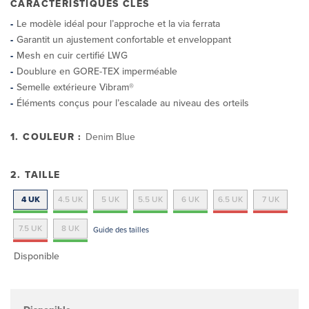
CARACTÉRISTIQUES CLÉS
Le modèle idéal pour l’approche et la via ferrata
Garantit un ajustement confortable et enveloppant
Mesh en cuir certifié LWG
Doublure en GORE-TEX imperméable
Semelle extérieure Vibram®
Éléments conçus pour l’escalade au niveau des orteils
1. COULEUR :
Denim Blue
2. TAILLE
4 UK
4.5 UK
5 UK
5.5 UK
6 UK
6.5 UK
7 UK
7.5 UK
8 UK
Guide des tailles
Disponible