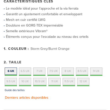
CARACTÉRISTIQUES CLÉS
Le modèle idéal pour l’approche et la via ferrata
Garantit un ajustement confortable et enveloppant
Mesh en cuir certifié LWG
Doublure en GORE-TEX imperméable
Semelle extérieure Vibram®
Éléments conçus pour l’escalade au niveau des orteils
1. COULEUR :
Storm Grey/Burnt Orange
2. TAILLE
6 UK
6.5 UK
7 UK
7.5 UK
8 UK
8.5 UK
9 UK
9.5 UK
10 UK
10.5 UK
11 UK
11.5 UK
12 UK
Guide des tailles
Derniers articles disponibles