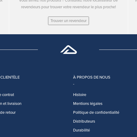
ux
Vous aimez nos produits ? Consultez notre localisateur de
T
revendeurs pour trouver votre revendeur le plus proche!
Trouver un revendeur
 CLIENTÈLE
À PROPOS DE NOUS
e contrat
Histoire
 et livraison
Mentions légales
 de retour
Politique de confidentialité
Distributeurs
Durabilité