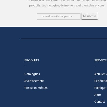
Inscris-toi à la newsletter pour rester informé sur nos nouvea
produits, technologies, évènements, et bien plus encore !
M’inscrire
PRODUITS
SERVICE
Catalogues
Annuler l
Avertissement
Expédition
Presse et médias
Politique
Aide
Contact