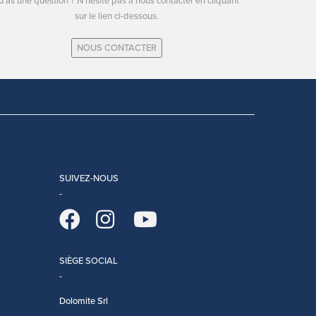
u as une question ? N'hésite pas à nous contacter en cliquant
sur le lien ci-dessous.
NOUS CONTACTER
SUIVEZ-NOUS
SIÈGE SOCIAL
Dolomite Srl