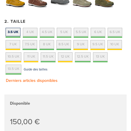
2. TAILLE
3.5 UK
4 UK
4.5 UK
5 UK
5.5 UK
6 UK
6.5 UK
7 UK
7.5 UK
8 UK
8.5 UK
9 UK
9.5 UK
10 UK
10.5 UK
11 UK
11.5 UK
12 UK
12.5 UK
13 UK
13.5 UK
Guide des tailles
Derniers articles disponibles
Disponible
150,00 €