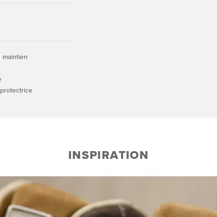
n maintien
e
 protectrice
INSPIRATION