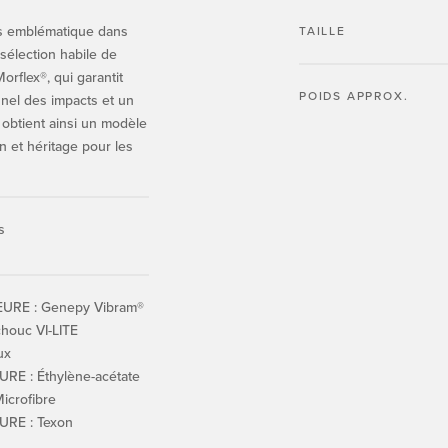
lus emblématique dans
TAILLE
sélection habile de
rflex®, qui garantit
POIDS APPROX.
nnel des impacts et un
 obtient ainsi un modèle
n et héritage pour les
s
URE : Genepy Vibram®
houc VI-LITE
ux
RE : Éthylène-acétate
Microfibre
URE : Texon