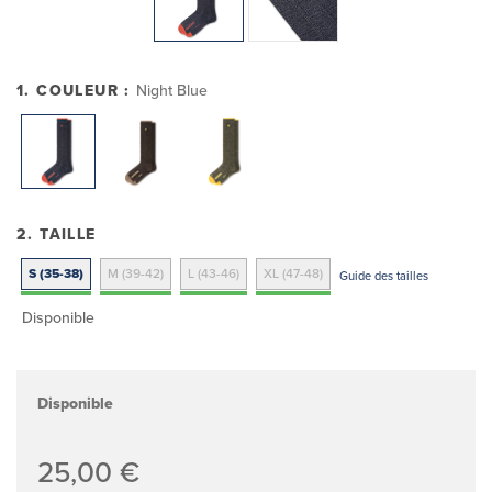
1. COULEUR :
Night Blue
2. TAILLE
S (35-38)
M (39-42)
L (43-46)
XL (47-48)
Guide des tailles
Disponible
Disponible
25,00 €